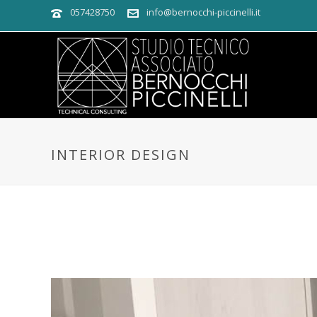
057428750
info@bernocchi-piccinelli.it
INTERIOR DESIGN