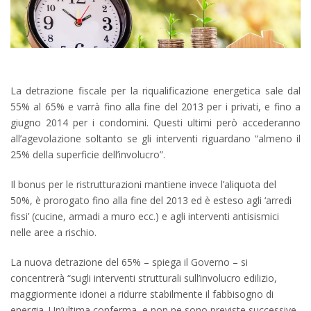
La detrazione fiscale per la riqualificazione energetica sale dal
55% al 65% e varrà fino alla fine del 2013 per i privati, e fino a
giugno 2014 per i condomini. Questi ultimi però accederanno
all’agevolazione soltanto se gli interventi riguardano “almeno il
25% della superficie dell’involucro”.
Il bonus per le ristrutturazioni mantiene invece l’aliquota del
50%, è prorogato fino alla fine del 2013 ed è esteso agli ‘arredi
fissi’ (cucine, armadi a muro ecc.) e agli interventi antisismici
nelle aree a rischio.
La nuova detrazione del 65% – spiega il Governo – si
concentrerà “sugli interventi strutturali sull’involucro edilizio,
maggiormente idonei a ridurre stabilmente il fabbisogno di
energia. Un’ultima conferma, e non ne sono previste successive