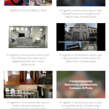
BERNOCCHI PICCINELLI 2018
Progetto e Direzione Lavori per
riqualificazione energetica di
fabbricato residenziale
Progetto e Direzione Lavori per
Progetto e Direzione Lavori per
ristrutturazione interna di
risanamento Conservativo di
appartamento per civile
fabbricato residenziale
abitazione
Progetto e Direzione del Lavori
Progetto e Direzione Lavori per
nella ristrutturazione di
completamento di fabbricato
appartamento residenziale
residenziale nel Comune di