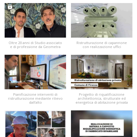
Oltre 20 anni di Studio associato
Ristrutturazione di capannone
e di professione da Geometra
con realizzazione uffici
Pianificazione interventi di
Progetto di riqualificazione
ristrutturazione mediante rilievo
architettonica, strutturale ed
dall’alto
energetica di abitazione privata