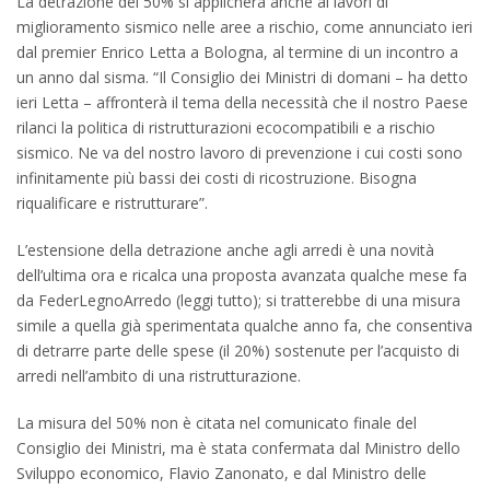
La detrazione del 50% si applicherà anche ai lavori di
miglioramento sismico nelle aree a rischio, come annunciato ieri
dal premier Enrico Letta a Bologna, al termine di un incontro a
un anno dal sisma. “Il Consiglio dei Ministri di domani – ha detto
ieri Letta – affronterà il tema della necessità che il nostro Paese
rilanci la politica di ristrutturazioni ecocompatibili e a rischio
sismico. Ne va del nostro lavoro di prevenzione i cui costi sono
infinitamente più bassi dei costi di ricostruzione. Bisogna
riqualificare e ristrutturare”.
L’estensione della detrazione anche agli arredi è una novità
dell’ultima ora e ricalca una proposta avanzata qualche mese fa
da FederLegnoArredo (leggi tutto); si tratterebbe di una misura
simile a quella già sperimentata qualche anno fa, che consentiva
di detrarre parte delle spese (il 20%) sostenute per l’acquisto di
arredi nell’ambito di una ristrutturazione.
La misura del 50% non è citata nel comunicato finale del
Consiglio dei Ministri, ma è stata confermata dal Ministro dello
Sviluppo economico, Flavio Zanonato, e dal Ministro delle